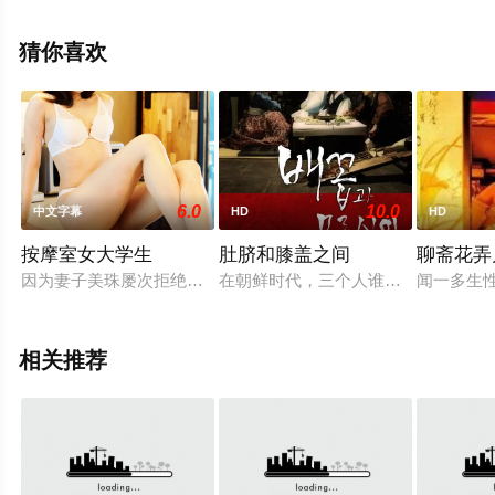
禧,岑珈其等演员精彩演绎的中国香港电影，手机免费观看
高清无删减完整版电影大全就上飘花影院，更多相关信息
猜你喜欢
可移步至豆瓣电影、电视猫或剧情网等平台了解。
6.0
10.0
中文字幕
HD
HD
按摩室女大学生
肚脐和膝盖之间
聊斋花弄
因为妻子美珠屡次拒绝发生性关系，所以贤真总是无法满足性需
在朝鲜时代，三个人谁也不相信爱情
闻一多生
相关推荐