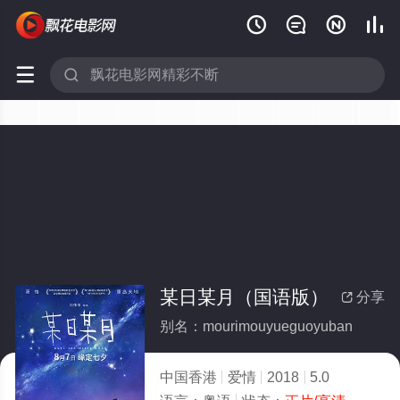






某日某月（国语版）
分享

别名：mourimouyueguoyuban
中国香港
爱情
2018
5.0