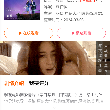
语言：
粤语
状态：
正片/高清
- 免费在线观看
导演：
刘伟恒
主演：
汤怡,原岛大地,陈茵媺,夏韶声,雷颂德,郑丹瑞,邵美琪,吕颂贤,林以诺,郭启华,谈善言,吴良荣,吴千语,马溱禧,岑珈其
正片
更新时间：
2024-03-08
在线观看
极速观看


剧情介绍
我要评分
飘花电影网爱情片《某日某月（国语版）》是一部由刘伟
恒导演执导，汤怡,原岛大地,陈茵媺,夏韶声,雷颂德,郑丹瑞,
邵美琪,吕颂贤,林以诺,郭启华,谈善言,吴良荣,吴千语,马溱
