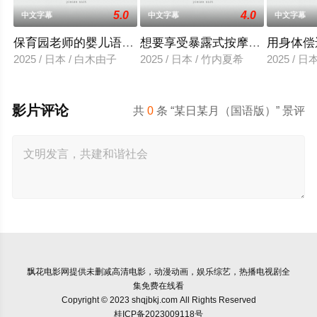
5.0
4.0
中文字幕
中文字幕
中文字幕
保育园老师的婴儿语让人超兴奋
想要享受暴露式按摩的已婚女子
用身体偿
2025 / 日本 / 白木由子
2025 / 日本 / 竹内夏希
2025 / 
影片评论
共
0
条 “某日某月（国语版）” 景评
飘花电影网
提供未删减高清电影，动漫动画，娱乐综艺，热播电视剧全
集免费在线看
Copyright © 2023 shqjbkj.com All Rights Reserved
桂ICP备2023009118号