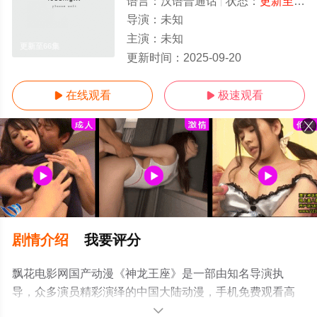
语言：
汉语普通话
状态：
更新至66集
导演：
未知
主演：
未知
更新至66集
更新时间：
2025-09-20
在线观看
极速观看


剧情介绍
我要评分
飘花电影网国产动漫《神龙王座》是一部由知名导演执
导，众多演员精彩演绎的中国大陆动漫，手机免费观看高
清无删减完整版动漫全集就上飘花影院，更多相关信息可
