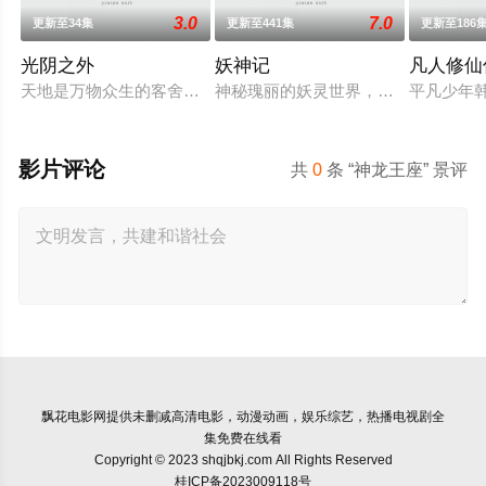
3.0
7.0
更新至34集
更新至441集
更新至186
光阴之外
妖神记
凡人修仙
天地是万物众生的客舍，光阴是古往今来的过客。苍天残面张开
神秘瑰丽的妖灵世界，奇奥无穷的时
平凡少年
影片评论
共
0
条 “神龙王座” 景评
飘花电影网
提供未删减高清电影，动漫动画，娱乐综艺，热播电视剧全
集免费在线看
Copyright © 2023 shqjbkj.com All Rights Reserved
桂ICP备2023009118号