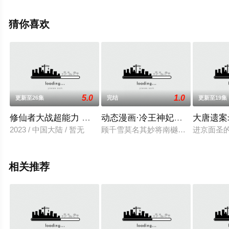
移步至豆瓣动漫、电视猫或剧情网等平台了解。
猜你喜欢
5.0
1.0
更新至26集
完结
更新至19集
修仙者大战超能力 第二季
动态漫画·冷王神妃：医手遮天
大唐遗案
2023 / 中国大陆 / 暂无
顾千雪莫名其妙将南樾国最狠毒的男
进京面圣
相关推荐