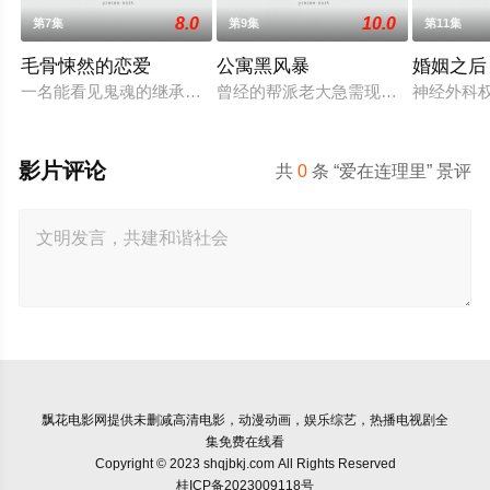
8.0
10.0
第7集
第9集
第11集
毛骨悚然的恋爱
公寓黑风暴
婚姻之后
一名能看见鬼魂的继承人与一名王牌检察官发现只要轻轻一碰，就
曾经的帮派老大急需现金，于是和有
神经外科
影片评论
共
0
条 “爱在连理里” 景评
飘花电影网
提供未删减高清电影，动漫动画，娱乐综艺，热播电视剧全
集免费在线看
Copyright © 2023 shqjbkj.com All Rights Reserved
桂ICP备2023009118号