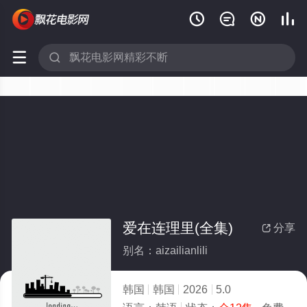






爱在连理里(全集)
分享

别名：aizailianlili
韩国
韩国
2026
5.0