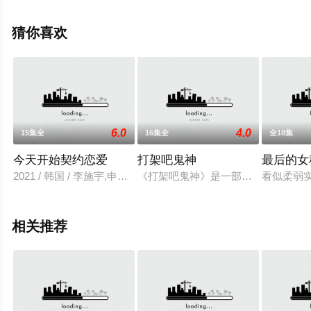
完整版电视剧全集就上飘花影院，更多相关信息可移步至
豆瓣电视剧、电视猫或剧情网等平台了解。
猜你喜欢
6.0
4.0
15集全
16集全
全18集
今天开始契约恋爱
打架吧鬼神
最后的女
2021 / 韩国 / 李施宇,申贤胜,崔裕姝,林尚均,金柄官,郑宝美
《打架吧鬼神》是一部爱情喜剧，围
看似柔弱
相关推荐