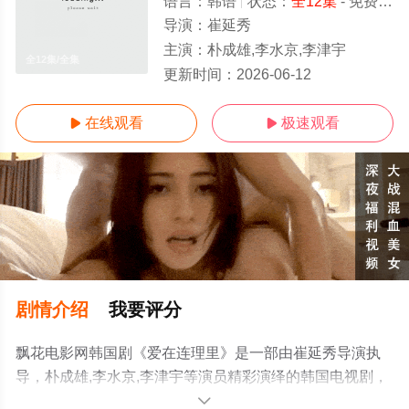
语言：
韩语
状态：
全12集
- 免费在线观看
导演：
崔延秀
主演：
朴成雄,李水京,李津宇
全12集/全集
更新时间：
2026-06-12
在线观看
极速观看


剧情介绍
我要评分
飘花电影网韩国剧《爱在连理里》是一部由崔延秀导演执
导，朴成雄,李水京,李津宇等演员精彩演绎的韩国电视剧，
大结局剧情已揭晓（全12集），手机免费观看高清无删减
