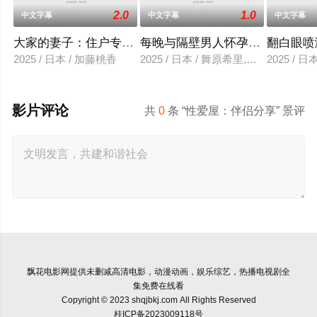
2.0
1.0
中文字幕
中文字幕
中文字幕
大家的妻子：住户专用洞口
每晚与隔壁男人怀孕性爱
翻白眼喷
2025 / 日本 / 加藤桃香
2025 / 日本 / 舞原希里,佐川金二
2025 / 
影片评论
共
0
条 “性爱屋：伴侣分享” 景评
飘花电影网
提供未删减高清电影，动漫动画，娱乐综艺，热播电视剧全
集免费在线看
Copyright © 2023 shqjbkj.com All Rights Reserved
桂ICP备2023009118号