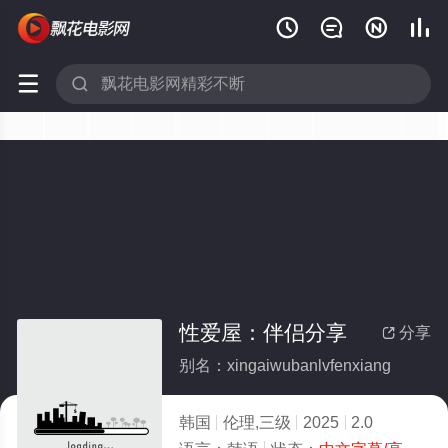






性爱屋：伴侣分享
分享

别名：xingaiwubanlvfenxiang
韩国
伦理,三级
2025
2.0