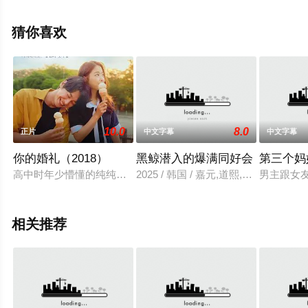
花影院，更多相关信息可移步至豆瓣电影、电视猫或剧情
网等平台了解。
猜你喜欢
10.0
8.0
正片
中文字幕
中文字幕
你的婚礼（2018）
黑鲸潜入的爆满同好会
第三个妈
高中时年少懵懂的纯纯爱恋，经过长达十年的磨合，期间感情不
2025 / 韩国 / 嘉元,道熙,宰勋,丹尼尔
男主跟女
相关推荐