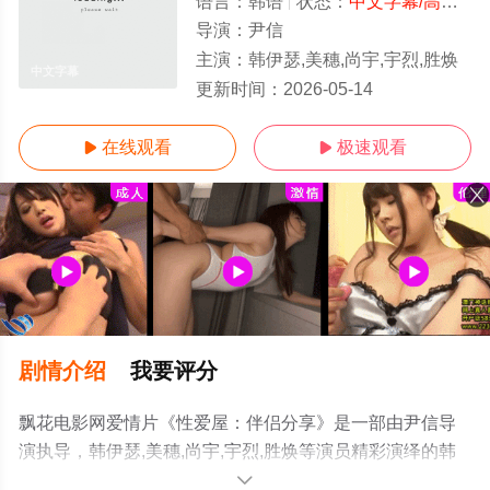
语言：
韩语
状态：
中文字幕/高清
- 
导演：
尹信
主演：
韩伊瑟,美穗,尚宇,宇烈,胜焕
中文字幕
更新时间：
2026-05-14
在线观看
极速观看


剧情介绍
我要评分
飘花电影网爱情片《性爱屋：伴侣分享》是一部由尹信导
演执导，韩伊瑟,美穗,尚宇,宇烈,胜焕等演员精彩演绎的韩
国电影，手机免费观看高清无删减完整版电影大全就上飘
